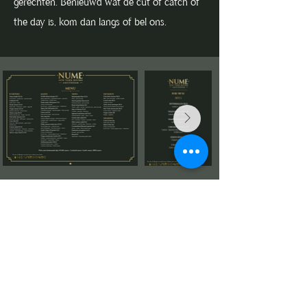
gerechten. Benieuwd wat de cut of catch of
the day is, kom dan langs of bel ons.
Openingstijden:
Maandag - Zaterdag
16.00 - 23.00
uur
Openingstijden keuken
Maandag - Zaterdag
18.00 - 22.00
uur
020-78 202 89